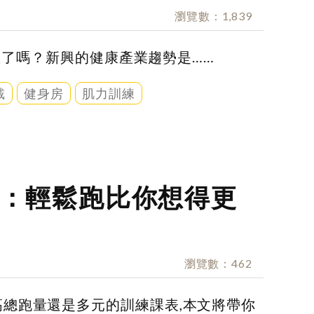
瀏覽數
1,839
掌握了嗎？新興的健康產業趨勢是……
戴
健身房
肌力訓練
：輕鬆跑比你想得更
瀏覽數
462
總跑量還是多元的訓練課表,本文將帶你