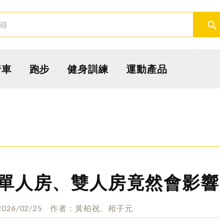
取消
確定
行車
跑步
健身訓練
運動產品
單人房、雙人房竟然會影響
2026/02/25
作者
黃柏祝、相子元