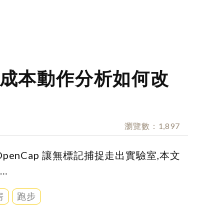
成本動作分析如何改
瀏覽數
1,897
enCap 讓無標記捕捉走出實驗室,本文
…
房
跑步