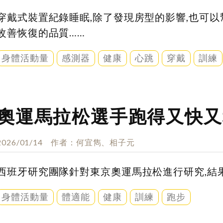
穿戴式裝置紀錄睡眠,除了發現房型的影響,也可以
改善恢復的品質……
身體活動量
感測器
健康
心跳
穿戴
訓練
奧運馬拉松選手跑得又快又
2026/01/14
作者
何宜雋、相子元
西班牙研究團隊針對東京奧運馬拉松進行研究,結
身體活動量
體適能
健康
訓練
跑步