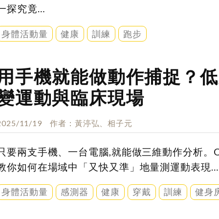
一探究竟…
身體活動量
健康
訓練
跑步
用手機就能做動作捕捉？低
變運動與臨床現場
2025/11/19
作者
黃渟弘、相子元
只要兩支手機、一台電腦,就能做三維動作分析。Op
教你如何在場域中「又快又準」地量測運動表現…
身體活動量
感測器
健康
穿戴
訓練
健身