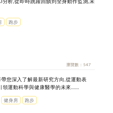
I分析,從即時跳躍回饋到全身動作監測,未
房
跑步
瀏覽數
547
帶您深入了解最新研究方向,從運動表
引領運動科學與健康醫學的未來……
健身房
跑步