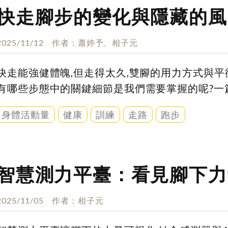
快走腳步的變化與隱藏的風
2025/11/12
作者
蕭婷予、相子元
快走能強健體魄,但走得太久,雙腳的用力方式與平
有哪些步態中的關鍵細節是我們需要掌握的呢?一篇
身體活動量
健康
訓練
走路
跑步
智慧測力平臺：看見腳下力
2025/11/05
作者
相子元