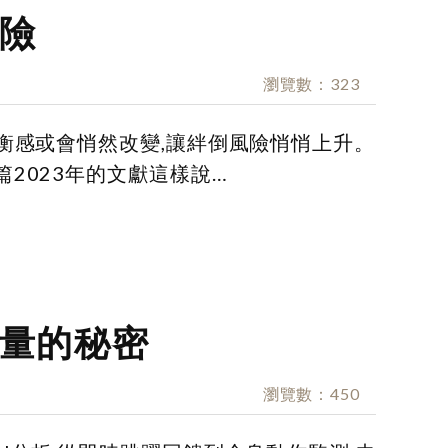
險
瀏覽數
323
衡感或會悄然改變,讓絆倒風險悄悄上升。
2023年的文獻這樣說…
量的秘密
瀏覽數
450