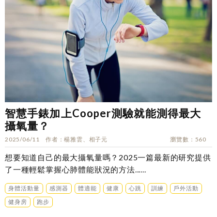
智慧手錶加上Cooper測驗就能測得最大
攝氧量？
2025/06/11
作者
楊雅雲、相子元
瀏覽數
560
想要知道自己的最大攝氧量嗎？2025一篇最新的研究提供
了一種輕鬆掌握心肺體能狀況的方法......
身體活動量
感測器
體適能
健康
心跳
訓練
戶外活動
健身房
跑步