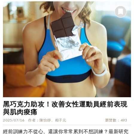
黑巧克力助攻！改善女性運動員經前表現
與肌肉痠痛
2025/07/16
作者
陳怡靜、相子元
瀏覽數
493
經前訓練力不從心、還讓你常常累到不想訓練？最新研究