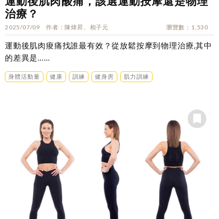
運動後肌肉酸痛，該選運動按摩還是物理
治療？
2025/07/09
作者
陳煒昇、相子元
瀏覽數
1,530
運動後肌肉痠痛找誰最有效？從放鬆按摩到物理治療,其中
的差異是……
身體活動量
健康
訓練
健身房
肌力訓練