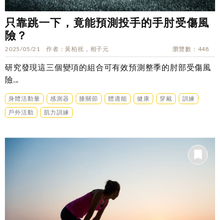
只靠跳一下，竟能預測投手的手肘受傷風
險？
2025/05/21
作者
黃柏祝，相子元
瀏覽數
448
研究發現這三個變項的組合可有效預測整季的肘部受傷風
險...
身體活動量
感測器
膝關節
體適能
健康
穿戴
訓練
戶外活動
肌力訓練