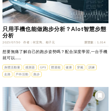
只用手機也能做跑步分析？AIot智慧步態
分析
2025/07/30
作者
何宜雋、相子元
瀏覽數
1,014
想要無痛了解自己的跑步姿勢嗎？配合深度學習,一台手機
就可以……
身體活動量
感測器
GPS
體適能
健康
穿戴
訓練
走路
戶外活動
跑步