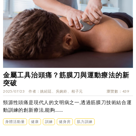
金屬工具治頭痛？筋膜刀與運動療法的新
突破
2025/07/23
作者
姚紹廷、吳婉鈴、相子元
瀏覽數
439
頸源性頭痛是現代人的文明病之一,透過筋膜刀技術結合運
動訓練的創新療法,能夠……
身體活動量
健康
訓練
健身房
肌力訓練