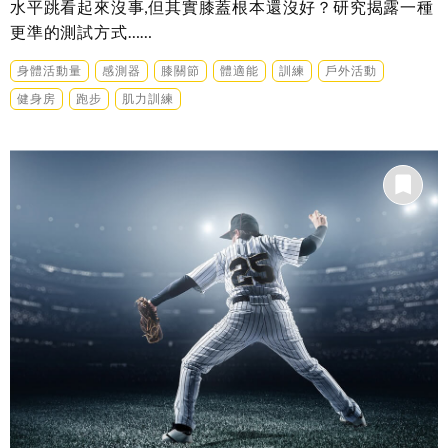
水平跳看起來沒事,但其實膝蓋根本還沒好？研究揭露一種
更準的測試方式……
身體活動量
感測器
膝關節
體適能
訓練
戶外活動
健身房
跑步
肌力訓練