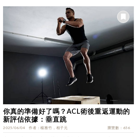
你真的準備好了嗎？ACL術後重返運動的
新評估依據：垂直跳
2025/06/04
作者
楊雅竹，相子元
瀏覽數
656