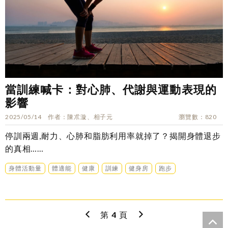
當訓練喊卡：對心肺、代謝與運動表現的
影響
2025/05/14
作者
陳朮漩、相子元
瀏覽數
820
停訓兩週,耐力、心肺和脂肪利用率就掉了？揭開身體退步
的真相……
身體活動量
體適能
健康
訓練
健身房
跑步
第
4
頁