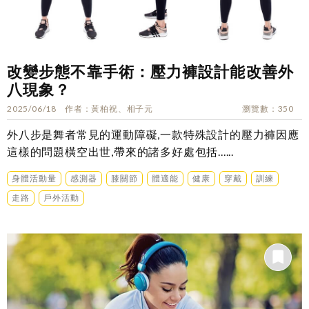
改變步態不靠手術：壓力褲設計能改善外
八現象？
2025/06/18
作者
黃柏祝、相子元
瀏覽數
350
外八步是舞者常見的運動障礙,一款特殊設計的壓力褲因應
這樣的問題橫空出世,帶來的諸多好處包括......
身體活動量
感測器
膝關節
體適能
健康
穿戴
訓練
走路
戶外活動