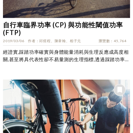
自行車臨界功率 (CP) 與功能性閾值功率
(FTP)
2019/03/06
作者
邱煜程、陳韋翰、相子元
瀏覽數
45,764
經證實,踩踏功率確實與身體能量消耗與生理反應成高度相
關,甚至將具代表性卻不易量測的生理指標,透過踩踏功率發
展出數種自行車訓練指標,使我們在...