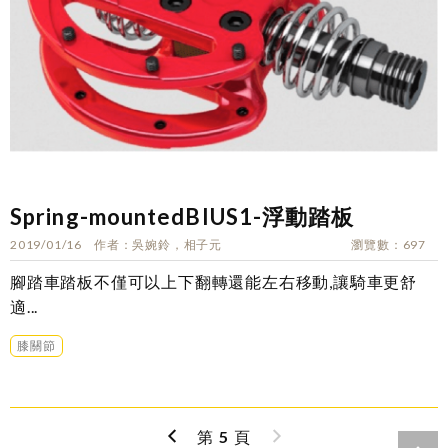
Spring-mountedBIUS1-浮動踏板
2019/01/16
作者
吳婉鈴，相子元
瀏覽數
697
腳踏車踏板不僅可以上下翻轉還能左右移動,讓騎車更舒
適...
膝關節
第
5
頁