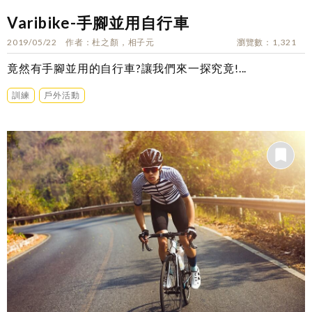
Varibike-手腳並用自行車
2019/05/22
作者
杜之顏，相子元
瀏覽數
1,321
竟然有手腳並用的自行車?讓我們來一探究竟!...
訓練
戶外活動