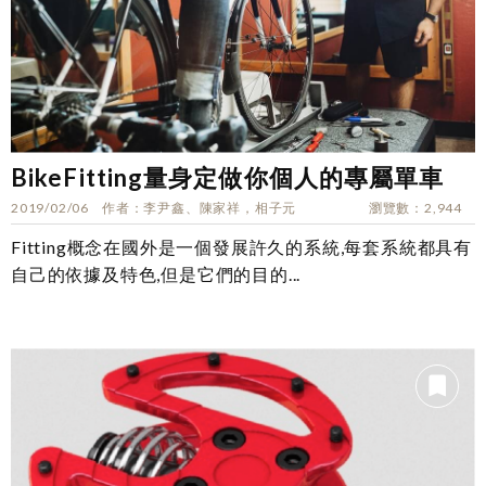
BikeFitting量身定做你個人的專屬單車
2019/02/06
作者
李尹鑫、陳家祥，相子元
瀏覽數
2,944
Fitting概念在國外是一個發展許久的系統,每套系統都具有
自己的依據及特色,但是它們的目的...