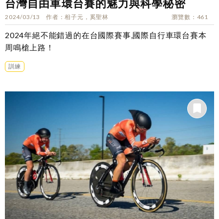
台灣自由車環台賽的魅力與科學秘密
2024/03/13
作者
相子元，奚聖林
瀏覽數
461
2024年絕不能錯過的在台國際賽事,國際自行車環台賽本
周鳴槍上路！
訓練