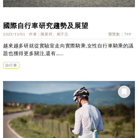
國際自行車研究趨勢及展望
2023/11/01
作者
陳家祥、相子元
瀏覽數
799
越來越多研就從實驗室走向實際騎乘,女性自行車騎乘的議
題也獲得更多關注,還有..….
自行車