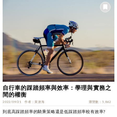
自行車的踩踏頻率與效率：學理與實務之
間的權衡
2022/09/21
作者
黃滄海
瀏覽數
5,862
到底高踩踏頻率的騎乘策略還是低踩踏頻率較有效率?