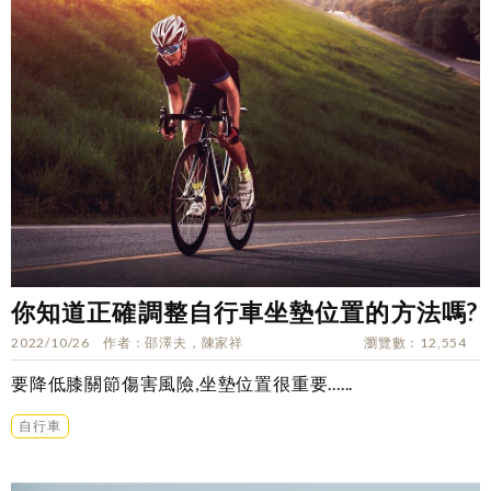
你知道正確調整自行車坐墊位置的方法嗎?
2022/10/26
作者
邵澤夫，陳家祥
瀏覽數
12,554
要降低膝關節傷害風險,坐墊位置很重要......
自行車