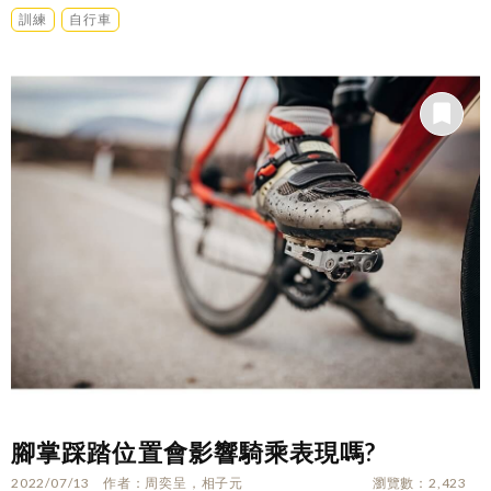
訓練
自行車
腳掌踩踏位置會影響騎乘表現嗎?
2022/07/13
作者
周奕呈，相子元
瀏覽數
2,423