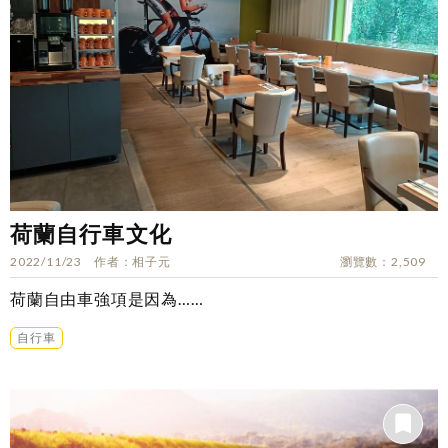
荷蘭自行車文化
2022/11/23
作者
相子元
瀏覽數
2,509
荷蘭自由車強項是因為……
自行車