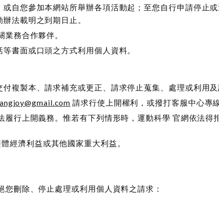
，或自您參加本網站所舉辦各項活動起；至您自行申請停止或
動辦法載明之到期日止。
關業務合作夥伴。
話等書面或口頭之方式利用個人資料。
交付複製本、請求補充或更正、請求停止蒐集、處理或利用及
iangjoy@gmail.com
請求行使上開權利，或撥打客服中心專
法履行上開義務。惟若有下列情形時，運動科學 官網依法得
整體經濟利益或其他國家重大利益。
。
拒絕您刪除、停止處理或利用個人資料之請求：