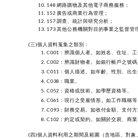
148 網路購物及其他電子商務服務；
152 廣告或商業行為管理；
157 調查、統計與研究分析；
173 其他公務機關對目的事業之監督管
個人資料蒐集之類別：
C001：辨識個人者。如姓名、住址、
C002：辨識財物者。如銀行帳戶之號
C011：個人描述。如年齡、性別、出
C038：職業。
C052：資格或技術。如學歷資格等。
C061：現行之受雇情形。如工作職稱等
C093：財務交易。如收付金額、支付
C102：約定或契約。如關於交易、商
個人資料利用之期間及範圍（含地區、對象