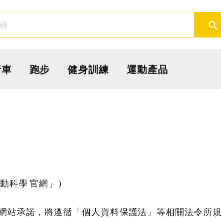
取消
確定
行車
跑步
健身訓練
運動產品
動科學 官網」）
網站承諾，將遵循「個人資料保護法」等相關法令所