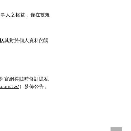
當事人之權益，僅在被規
括其對於個人資料的調
學 官網得隨時修訂隱私
.com.tw/
）發佈公告。