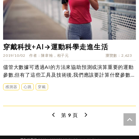
穿戴科技+AI→運動科學走進生活
2019/10/02
作者
陳韋翰，相子元
瀏覽數
2,623
儘管大數據可透過AI的方法來協助預測或演算重要的運動
參數,但有了這些工具及技術後,我們應該要計算什麼參數？
計算出來的參數代表什麼？知道參數的意義後要怎麼做？..
感測器
心跳
穿戴
第
9
頁