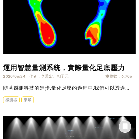
運用智慧量測系統，實際量化足底壓力
2020/06/24
作者
李秉宏、相子元
瀏覽數
6,706
隨著感測科技的進步,量化足壓的過程中,我們可以透過…
感測器
穿戴