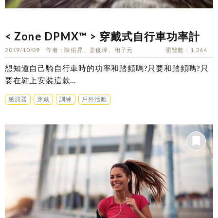
< Zone DPMX™ > 穿戴式自行車功率計
2019/10/09
作者
陳佑昇、姜俊瑋、相子元
瀏覽數
1,264
想知道自己騎自行車時的功率和踏頻嗎?只要和踏頻嗎?只
要在鞋上安裝這款...
感測器
穿戴
訓練
戶外活動