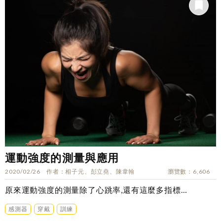
運動強度的測量與應用
2020/02/26
作者
相子元、彭立堯、陳韋翰
瀏覽數
6,606
原來運動強度的測量除了心跳率,還有這麼多指標…
感測器
穿戴
訓練