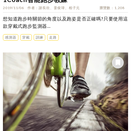
2019/11/06
作者
謝長欣、姜俊瑋、相子元
瀏覽數
1,208
想知道跑步時關節的角度以及跑姿是否正確嗎?只要使用這
款穿戴式跑步監測器...
感測器
穿戴
訓練
走路