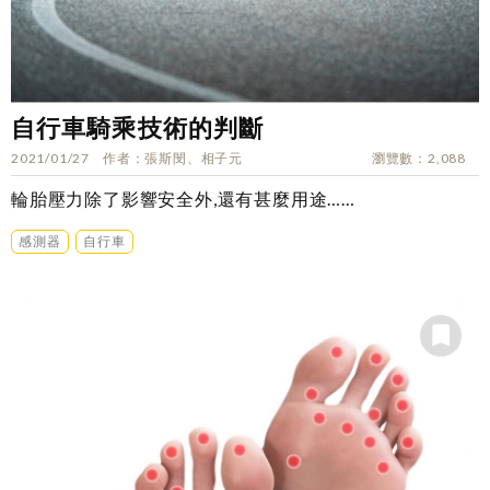
自行車騎乘技術的判斷
2021/01/27
作者
張斯閔、相子元
瀏覽數
2,088
輪胎壓力除了影響安全外,還有甚麼用途……
感測器
自行車