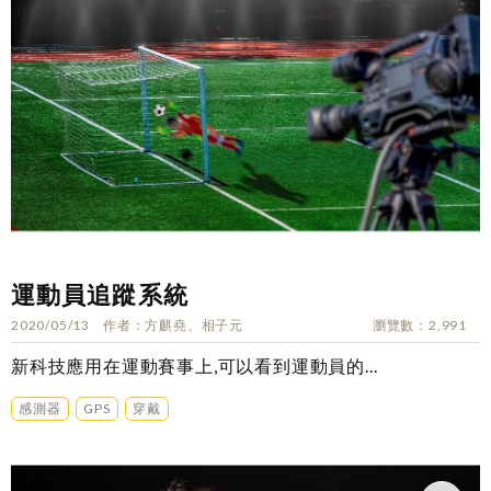
運動員追蹤系統
2020/05/13
作者
方麒堯、相子元
瀏覽數
2,991
新科技應用在運動賽事上,可以看到運動員的...
感測器
GPS
穿戴