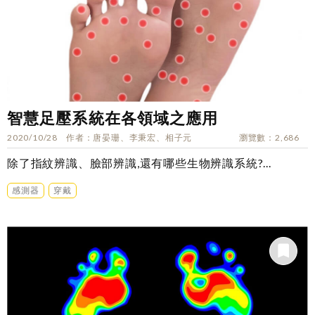
智慧足壓系統在各領域之應用
2020/10/28
作者
唐晏珊、李秉宏、相子元
瀏覽數
2,686
除了指紋辨識、臉部辨識,還有哪些生物辨識系統?...
感測器
穿戴