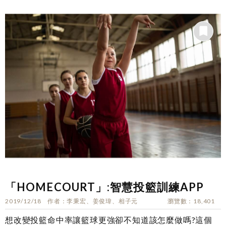
「HOMECOURT」:智慧投籃訓練APP
2019/12/18
作者
李秉宏、姜俊瑋、相子元
瀏覽數
18,401
想改變投籃命中率讓籃球更強卻不知道該怎麼做嗎?這個