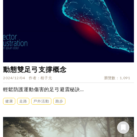
動態雙足弓支撐概念
2024/12/04
作者
相子元
瀏覽數
1,091
輕鬆防護運動傷害的足弓避震秘訣...
健康
走路
戶外活動
跑步