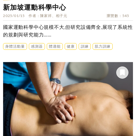
新加坡運動科學中心
2025/01/15
作者
陳家祥、相子元
瀏覽數
545
國家運動科學中心規模不大,但研究設備齊全,展現了系統性
的規劃與研究能力……
身體活動量
感測器
體適能
健康
訓練
肌力訓練