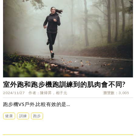
室外跑和跑步機跑訓練到的肌肉會不同?
2024/11/27
作者
陳煒昇，相子元
瀏覽數
3,005
跑步機VS戶外,比較有效的是...
健康
訓練
跑步