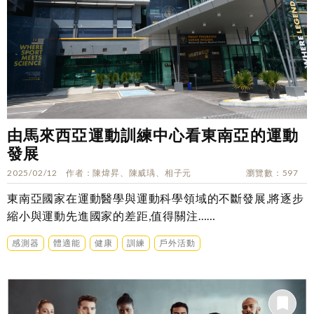
由馬來西亞運動訓練中心看東南亞的運動
發展
2025/02/12
作者
陳煒昇、陳威瑀、相子元
瀏覽數
597
東南亞國家在運動醫學與運動科學領域的不斷發展,將逐步
縮小與運動先進國家的差距,值得關注……
感測器
體適能
健康
訓練
戶外活動