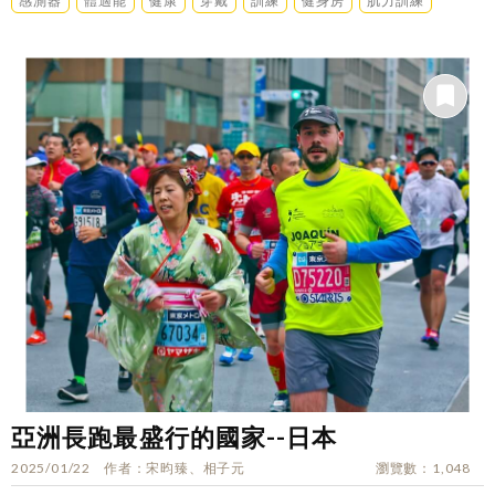
感測器
體適能
健康
穿戴
訓練
健身房
肌力訓練
亞洲長跑最盛行的國家--日本
2025/01/22
作者
宋昀臻、相子元
瀏覽數
1,048