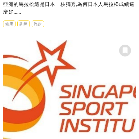
亞洲的馬拉松總是日本一枝獨秀,為何日本人馬拉松成績這
麼好……
健康
訓練
跑步