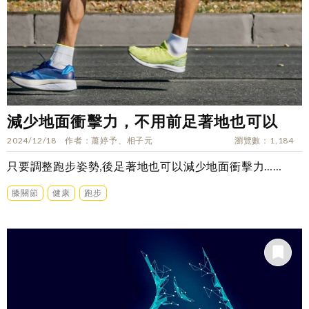
減少地面衝擊力，不用前足著地也可以
2024/12/18
作者
蕭婷予、相子元
瀏覽數
1,184
只要調整跑步姿勢,後足著地也可以減少地面衝擊力……
膝關節
健康
跑步