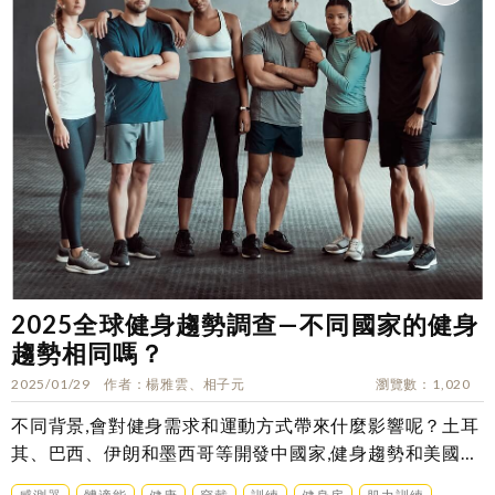
2025全球健身趨勢調查—不同國家的健身
趨勢相同嗎？
2025/01/29
作者
楊雅雲、相子元
瀏覽數
1,020
不同背景,會對健身需求和運動方式帶來什麼影響呢？土耳
其、巴西、伊朗和墨西哥等開發中國家,健身趨勢和美國一
樣嗎?