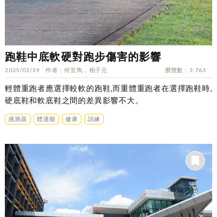
跑鞋中底軟硬對跑步傷害的影響
2025/02/19
作者
何宜雋，相子元
瀏覽數
3,763
輕體重跑者應選擇較軟的跑鞋,而重體重跑者在選擇跑鞋時,
硬底鞋和軟底鞋之間的差異影響不大。
感測器
體適能
健康
訓練